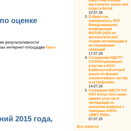
Иркутские ученые
рассказали, зачем они
ездят в Китай
22.07.26
В Иркутске
по оценке
завершилась XXV
Международная
конференция
MOTOR‑2026 по
математической
теории оптимизации и
ке результативности
исследованию
мках интернет-площадки
fano-
операций
17.07.26
Сотрудники ИДСТУ
СО РАН принимают
участие в XXVI
Байкальской летней
школе по физике
элементарных частиц
и астрофизике
14.07.26
Сотрудник ИДСТУ СО
РАН Антон Толстихин
принял участие в
экспедиции по
изучению Байкала с
помощью АНПА
«ММТ-3500»
ий 2015 года,
07.07.26
Все новости