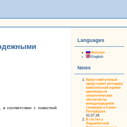
Languages
лодежными
Russian
English
News
Иркутский ученый
представил методику
комплексной оценки
критичности
энергетических
объектов на
международном
семинаре в Санкт-
 в соответствии с повесткой
Петербурге
31.07.26
В гостях у
Поднебесной.