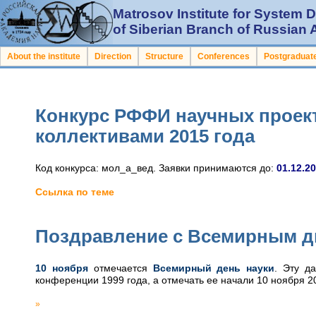
Matrosov Institute for System
of Siberian Branch of Russian
About the institute
Direction
Structure
Conferences
Postgraduate
Конкурс РФФИ научных прое
коллективами 2015 года
Код конкурса: мол_а_вед. Заявки принимаются до:
01.12.2
Ссылка по теме
Поздравление с Всемирным д
10 ноября
отмечается
Всемирный день науки
. Эту д
конференции 1999 года, а отмечать ее начали 10 ноября 2
»