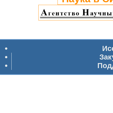
Ис
Зак
Под