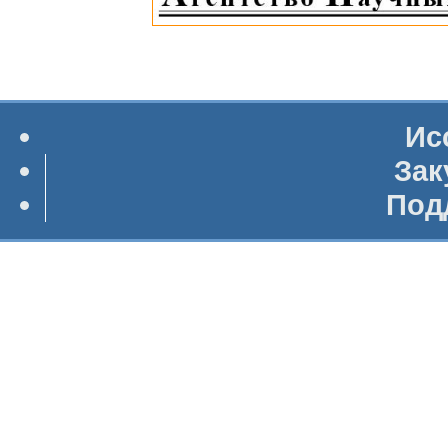
Ис
Зак
Под