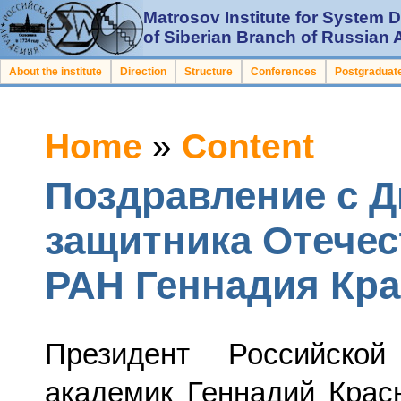
Matrosov Institute for System
of Siberian Branch of Russian
About the institute
Direction
Structure
Conferences
Postgraduate
Home
»
Content
Поздравление с 
защитника Отечес
РАН Геннадия Кр
Президент Российско
академик Геннадий Крас