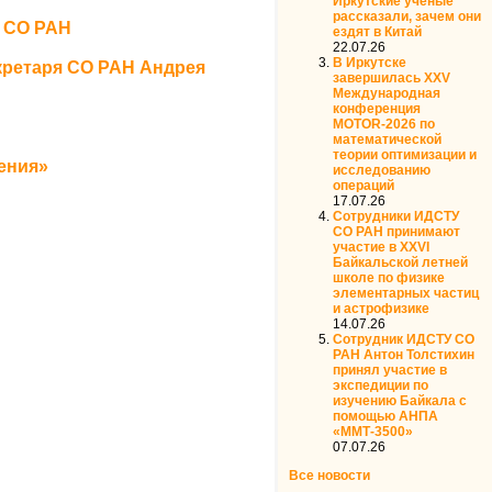
Иркутские ученые
рассказали, зачем они
У СО РАН
ездят в Китай
22.07.26
В Иркутске
кретаря СО РАН Андрея
завершилась XXV
Международная
конференция
MOTOR‑2026 по
математической
теории оптимизации и
ения»
исследованию
операций
17.07.26
Сотрудники ИДСТУ
СО РАН принимают
участие в XXVI
Байкальской летней
школе по физике
элементарных частиц
и астрофизике
14.07.26
Сотрудник ИДСТУ СО
РАН Антон Толстихин
принял участие в
экспедиции по
изучению Байкала с
помощью АНПА
«ММТ-3500»
07.07.26
Все новости