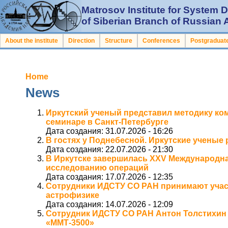
Matrosov Institute for System
of Siberian Branch of Russian
About the institute
Direction
Structure
Conferences
Postgraduate
Home
News
Иркутский ученый представил методику ко
семинаре в Санкт-Петербурге
Дата создания:
31.07.2026 - 16:26
В гостях у Поднебесной. Иркутские ученые р
Дата создания:
22.07.2026 - 21:30
В Иркутске завершилась XXV Международна
исследованию операций
Дата создания:
17.07.2026 - 12:35
Сотрудники ИДСТУ СО РАН принимают участ
астрофизике
Дата создания:
14.07.2026 - 12:09
Сотрудник ИДСТУ СО РАН Антон Толстихин 
«ММТ-3500»