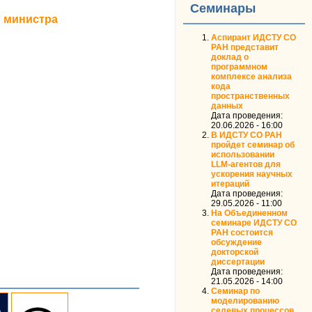
Семинары
м министра
Аспирант ИДСТУ СО
РАН представит
доклад о
программном
комплексе анализа
кода
пространственных
данных
Дата проведения:
20.06.2026 - 16:00
В ИДСТУ СО РАН
пройдет семинар об
использовании
LLM‑агентов для
ускорения научных
итераций
Дата проведения:
29.05.2026 - 11:00
На Объединенном
семинаре ИДСТУ СО
РАН состоится
обсуждение
докторской
диссертации
Дата проведения:
21.05.2026 - 14:00
Семинар по
моделированию
селевых процессов