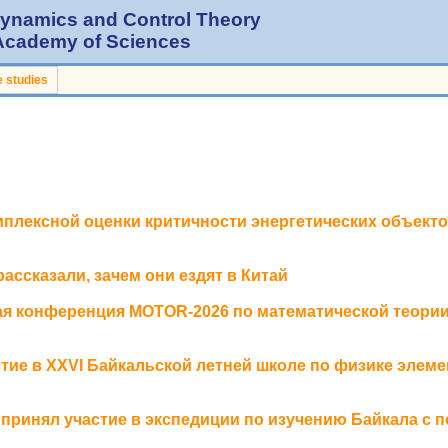
 Dynamics and Control Theory
 Academy of Sciences
 studies
мплексной оценки критичности энергетических объект
ассказали, зачем они ездят в Китай
я конференция MOTOR‑2026 по математической теории
ие в XXVI Байкальской летней школе по физике элеме
принял участие в экспедиции по изучению Байкала с