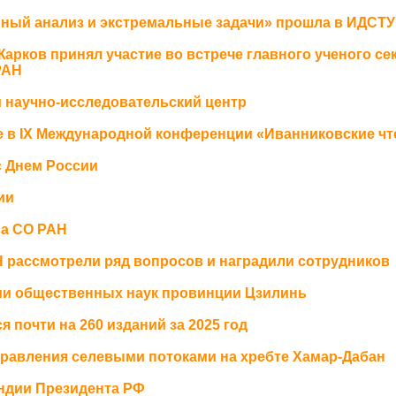
ный анализ и экстремальные задачи» прошла в ИДСТ
рков принял участие во встрече главного ученого се
РАН
й научно‑исследовательский центр
 в IX Международной конференции «Иванниковские чт
с Днем России
ии
ва СО РАН
Н рассмотрели ряд вопросов и наградили сотрудников
ии общественных наук провинции Цзилинь
почти на 260 изданий за 2025 год
равления селевыми потоками на хребте Хамар-Дабан
ндии Президента РФ