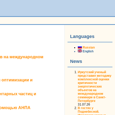
Languages
Russian
English
ов на международном
News
Иркутский ученый
представил методику
комплексной оценки
 оптимизации и
критичности
энергетических
объектов на
нтарных частиц и
международном
семинаре в Санкт-
Петербурге
31.07.26
 помощью АНПА
В гостях у
Поднебесной.