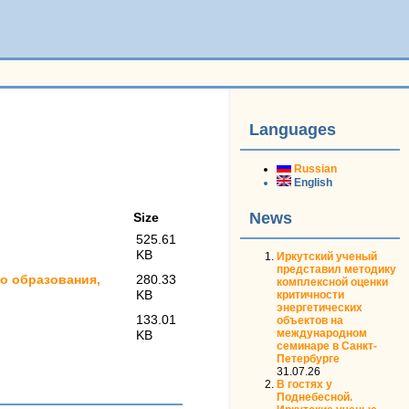
Languages
Russian
English
News
Size
525.61
KB
Иркутский ученый
представил методику
го образования,
280.33
комплексной оценки
KB
критичности
энергетических
133.01
объектов на
международном
KB
семинаре в Санкт-
Петербурге
31.07.26
В гостях у
Поднебесной.