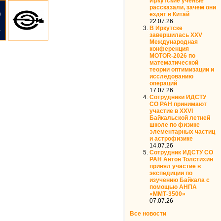
Иркутские ученые
рассказали, зачем они
ездят в Китай
22.07.26
В Иркутске
завершилась XXV
Международная
конференция
MOTOR‑2026 по
математической
теории оптимизации и
исследованию
операций
17.07.26
Сотрудники ИДСТУ
СО РАН принимают
участие в XXVI
Байкальской летней
школе по физике
элементарных частиц
и астрофизике
14.07.26
Сотрудник ИДСТУ СО
РАН Антон Толстихин
принял участие в
экспедиции по
изучению Байкала с
помощью АНПА
«ММТ-3500»
07.07.26
Все новости