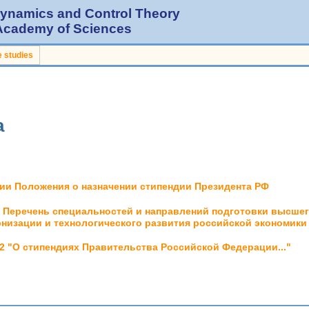
 Dynamics and Control Theory
 Academy of Sciences
 studies
а
ении Положения о назначении стипендии Президента РФ
 - Перечень специальностей и направлений подготовки высше
изации и технологического развития российской экономики
2 "О стипендиях Правительства Российской Федерации..."