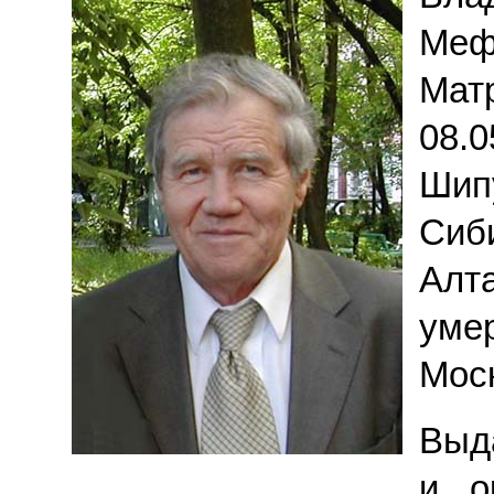
Меф
Мат
08
Шип
Сиб
Алт
уме
Мос
Выд
и о