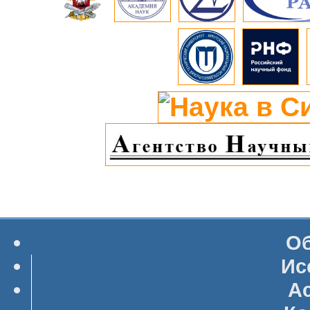
Об
Ис
А