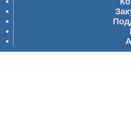
Ко
Зак
Под
А