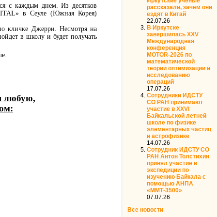
Иркутские ученые
ся с каждым днем. Из десятков
рассказали, зачем они
ITAL
» в Сеуле (Южная Корея)
ездят в Китай
22.07.26
В Иркутске
по кличке Джерри. Несмотря на
завершилась XXV
пойдет в школу и будет получать
Международная
конференция
MOTOR‑2026 по
ле:
математической
теории оптимизации и
исследованию
операций
17.07.26
Сотрудники ИДСТУ
я любую,
СО РАН принимают
ом:
участие в XXVI
Байкальской летней
школе по физике
элементарных частиц
и астрофизике
14.07.26
Сотрудник ИДСТУ СО
РАН Антон Толстихин
принял участие в
экспедиции по
изучению Байкала с
помощью АНПА
«ММТ-3500»
07.07.26
Все новости