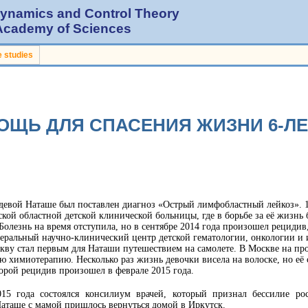
 Dynamics and Control Theory
 Academy of Sciences
 studies
ОЩЬ ДЛЯ СПАСЕНИЯ ЖИЗНИ 6-Л
здевой Наташе был поставлен диагноз «Острый лимфобластный лейкоз». 1
кой областной детской клинической больницы, где в борьбе за её жизнь 
Болезнь на время отступила, но в сентябре 2014 года произошел рецидив
деральный научно-клинический центр детской гематологии, онкологии 
скву стал первым для Наташи путешествием на самолете. В Москве на п
 химиотерапию. Несколько раз жизнь девочки висела на волоске, но е
торой рецидив произошел в феврале 2015 года.
015 года состоялся консилиум врачей, который признал бессилие р
аташе с мамой пришлось вернуться домой в Иркутск.