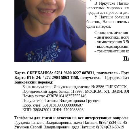
В Иркутске Наташ
известных мировых кл
предлагает провести ди
У Наташи большая 
болезнь, Наташа очень 
одни пятерки.
Стоимость лечения 
- диагностика, исс
- химиотерапия 3.5
- высокодозированн
- трансплантация к
По
Карта СБЕРБАНКА: 6761 9600 0227 087831, получатель - Гр
Карта ВТБ-24: 4272 2903 5863 1158, получатель - Груздева Т
Банковский перевод:
Банк получателя: Иркутское отделение № 8586 Г.ИРКУТСК,
Юридический адрес банка: 117997, МОСКВА, УЛ. ВАВИЛО
Номер счета: 42307810418357555146
Получатель: Татьяна Владимировна Груздева
Корр. счет: 30101810900000000607
КПП: 380843001 ИНН: 7707083893
Телефоны для связи и ответов на все интересующие вопросы
Груздева Татьяна Владимировна, мама Наташи: 8(924)534-82-45
Унучков Сергей Владимирович, дядя Наташи: 8(924)631-60-19