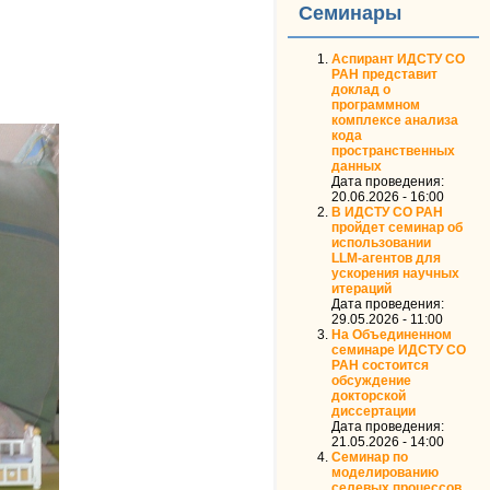
Семинары
Аспирант ИДСТУ СО
РАН представит
доклад о
программном
комплексе анализа
кода
пространственных
данных
Дата проведения:
20.06.2026 - 16:00
В ИДСТУ СО РАН
пройдет семинар об
использовании
LLM‑агентов для
ускорения научных
итераций
Дата проведения:
29.05.2026 - 11:00
На Объединенном
семинаре ИДСТУ СО
РАН состоится
обсуждение
докторской
диссертации
Дата проведения:
21.05.2026 - 14:00
Семинар по
моделированию
селевых процессов