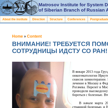
Matrosov Institute for System
of Siberian Branch of Russian
About the institute
Direction
Structure
Conferences
Postgraduate
Home
»
Content
ВНИМАНИЕ! ТРЕБУЕТСЯ ПОМ
СОТРУДНИЦЫ ИДСТУ СО РАН!
В январе 2013 года Гру
онкогематологии Иркутс
сеансов химиотерапии. 
лечение в Москву в Фе
Рогачева. Перелет в Мо
проводили высокодозную
бороться с болезнью. В
В начале марта 2
страшной болезнью, и Н