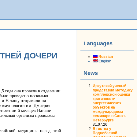
Languages
ЕТНЕЙ ДОЧЕРИ
Russian
English
News
Иркутский ученый
представил методику
,5 года она провела в отделении
комплексной оценки
было проведено несколько
критичности
, и Наташу отправили на
энергетических
и иммунологии им. Дмитрия
объектов на
ротяжении 6 месяцев Наташе
международном
ё сильный организм продолжал
семинаре в Санкт-
Петербурге
31.07.26
В гостях у
оссийской медицины перед этой
Поднебесной.