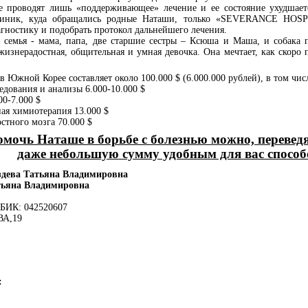
е проводят лишь «поддерживающее» лечение и ее состояние ухудшает
иник, куда обращались родные Наташи, только «
SEVERANCE
HOSP
агностику и подобрать протокол дальнейшего лечения.
семья - мама, папа, две старшие сестры – Ксюша и Маша, и собака 
жизнерадостная, общительная и умная девочка. Она мечтает, как скоро 
в Южной Корее составляет около 100.000 $ (6.000.000 рублей), в том чис
ледования и анализы 6.000-10.000 $
00-7.000 $
ая химиотерапия 13.000 $
остного мозга 70.000 $
мочь Наташе в борьбе с болезнью можно, перевед
даже небольшую сумму удобным для вас способ
уздева Татьяна Владимировна
атьяна Владимировна
 БИК: 042520607
ВА,19
: