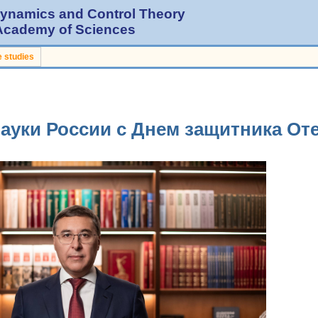
 Dynamics and Control Theory
 Academy of Sciences
 studies
уки России с Днем защитника От