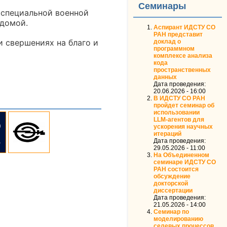
Семинары
 специальной военной
 домой.
Аспирант ИДСТУ СО
РАН представит
и свершениях на благо и
доклад о
программном
комплексе анализа
кода
пространственных
данных
Дата проведения:
20.06.2026 - 16:00
В ИДСТУ СО РАН
пройдет семинар об
использовании
LLM‑агентов для
ускорения научных
итераций
Дата проведения:
29.05.2026 - 11:00
На Объединенном
семинаре ИДСТУ СО
РАН состоится
обсуждение
докторской
диссертации
Дата проведения:
21.05.2026 - 14:00
Семинар по
моделированию
селевых процессов