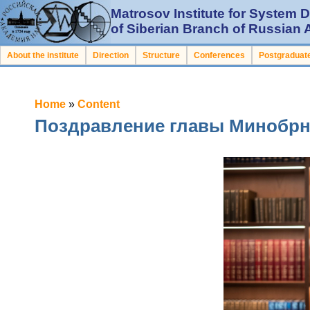
Matrosov Institute for System
of Siberian Branch of Russian
About the institute
Direction
Structure
Conferences
Postgraduate
Home
»
Content
Поздравление главы Минобрна