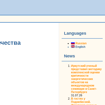
Languages
ечества
Russian
English
News
Иркутский ученый
представил методику
комплексной оценки
критичности
энергетических
объектов на
международном
семинаре в Санкт-
Петербурге
31.07.26
В гостях у
Поднебесной.