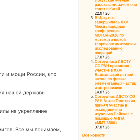
Иркутские ученые
рассказали, зачем они
ездят в Китай
22.07.26
В Иркутске
завершилась XXV
Международная
конференция
MOTOR‑2026 по
математической
теории оптимизации и
исследованию
операций
17.07.26
Сотрудники ИДСТУ
СО РАН принимают
участие в XXVI
ти и мощи России, кто
Байкальской летней
школе по физике
элементарных частиц
и астрофизике
ния нашей державы
14.07.26
Сотрудник ИДСТУ СО
РАН Антон Толстихин
принял участие в
экспедиции по
илы на укрепление
изучению Байкала с
помощью АНПА
«ММТ-3500»
07.07.26
игов. Все мы понимаем,
Все новости