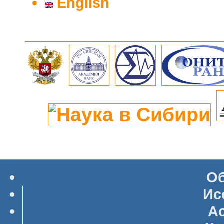
English
Об
Ис
А