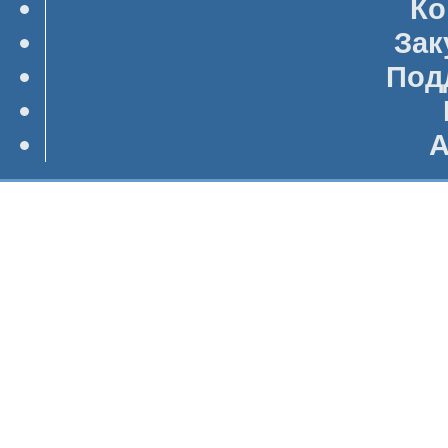
Ко
Зак
Под
А