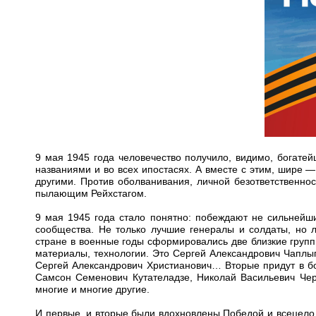
9 мая 1945 года человечество получило, видимо, богате
названиями и во всех ипостасях. А вместе с этим, шире 
другими. Против оболванивания, личной безответственно
пылающим Рейхстагом.
9 мая 1945 года стало понятно: побеждают не сильнейш
сообщества. Не только лучшие генералы и солдаты, но 
стране в военные годы сформировались две близкие групп
материалы, технологии. Это Сергей Александрович Чаплыг
Сергей Александрович Христианович… Вторые придут в б
Самсон Семенович Кутателадзе, Николай Васильевич Чер
многие и многие другие.
И первые, и вторые были вдохновлены Победой и всецело 