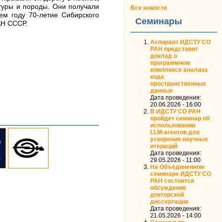
ьтуры и породы. Они получали
Все новости
ем году 70-летие Сибирского
Семинары
АН СССР.
Аспирант ИДСТУ СО
РАН представит
доклад о
программном
комплексе анализа
кода
пространственных
данных
Дата проведения:
20.06.2026 - 16:00
В ИДСТУ СО РАН
пройдет семинар об
использовании
LLM‑агентов для
ускорения научных
итераций
Дата проведения:
29.05.2026 - 11:00
На Объединенном
семинаре ИДСТУ СО
РАН состоится
обсуждение
докторской
диссертации
Дата проведения:
21.05.2026 - 14:00