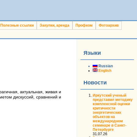
Полезные ссылки
Закупки, аренда
Профком
Фотоархив
Языки
Russian
English
Новости
агичная, актуальная, живая и
Иркутский ученый
метом дискуссий, сравнений и
представил методику
комплексной оценки
критичности
энергетических
объектов на
международном
семинаре в Санкт-
Петербурге
31.07.26