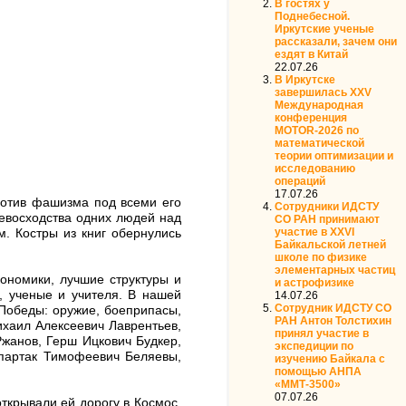
В гостях у
Поднебесной.
Иркутские ученые
рассказали, зачем они
ездят в Китай
22.07.26
В Иркутске
завершилась XXV
Международная
конференция
MOTOR‑2026 по
математической
теории оптимизации и
исследованию
операций
17.07.26
ротив фашизма под всеми его
Сотрудники ИДСТУ
ревосходства одних людей над
СО РАН принимают
участие в XXVI
. Костры из книг обернулись
Байкальской летней
школе по физике
элементарных частиц
ономики, лучшие структуры и
и астрофизике
, ученые и учителя. В нашей
14.07.26
Сотрудник ИДСТУ СО
 Победы: оружие, боеприпасы,
РАН Антон Толстихин
ихаил Алексеевич Лаврентьев,
принял участие в
жанов, Герш Ицкович Будкер,
экспедиции по
Спартак Тимофеевич Беляевы,
изучению Байкала с
помощью АНПА
«ММТ-3500»
07.07.26
ткрывали ей дорогу в Космос,