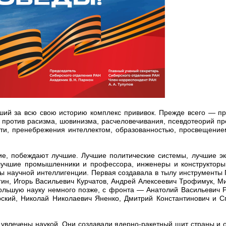
йший за всю свою историю комплекс прививок. Прежде всего — п
— против расизма, шовинизма, расчеловечивания, псевдотеорий п
сти, пренебрежения интеллектом, образованностью, просвещением
ие, побеждают лучшие. Лучшие политические системы, лучшие эк
лучшие промышленники и профессора, инженеры и конструкторы
ы научной интеллигенции. Первая создавала в тылу инструменты
ин, Игорь Васильевич Курчатов, Андрей Алексеевич Трофимук, М
ольшую науку немного позже, с фронта — Анатолий Васильевич Р
ский, Николай Николаевич Яненко, Дмитрий Константинович и 
увлечены наукой. Они создавали ядерно-ракетный щит страны и о