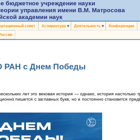
е бюджетное учреждение науки
теории управления имени В.М. Матросова
йской академии наук
ертационный совет
Аспирантура
Деятельность
Конференции
России
О РАН с Днем Победы
скольких лет это вековая история — однако, история настолько тр
ционно пишется с заглавных букв, но и постоянно становится пред