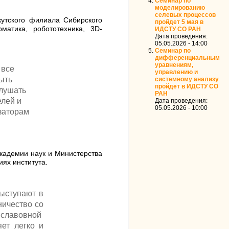
Семинар по
моделированию
селевых процессов
утского филиала Сибирского
пройдет 5 мая в
атика, робототехника, 3D-
ИДСТУ СО РАН
Дата проведения:
05.05.2026 - 14:00
Семинар по
дифференциальным
уравнениям,
 все
управлению и
ыть
системному анализу
пройдет в ИДСТУ СО
слушать
РАН
елей и
Дата проведения:
05.05.2026 - 10:00
заторам
кадемии наук и Министерства
ях института.
выступают в
ничество со
иславовной
ет легко и