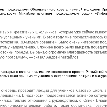
ль председателя Объединенного совета научной молодежи Ирк
атольевич Михайлов выступил председателем секции «Информ
ивых и креативных школьников, которые уже сейчас имеют
ть успешными учеными. В этом году мне посчастливилось б
тотехника, 3D-моделирование». Было очень интересно по
 этому направлению. Сложнее всего было выбрать победит
 достойны победы. Выражаю огромную благодарность органи
ую программу», — сказал Андрей Михайлов.
ангарья с начала реализации совместного проекта Российской а
овых школ принимают участие в конференциях, лекциях и экскурси
 очередь, проводят лекции для учеников базовых школ, 
следований. В частности, поддерживается активное сотруд
ожились теплые отношения с руководством, с Юлией Влад
чебно-воспитательной работе. Такая обстановка позволя