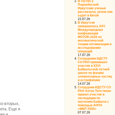
В гостях у
Поднебесной.
Иркутские ученые
рассказали, зачем они
ездят в Китай
22.07.26
В Иркутске
завершилась XXV
Международная
конференция
MOTOR‑2026 по
математической
теории оптимизации и
исследованию
операций
17.07.26
Сотрудники ИДСТУ
СО РАН принимают
участие в XXVI
Байкальской летней
школе по физике
элементарных частиц
и астрофизике
14.07.26
Сотрудник ИДСТУ СО
РАН Антон Толстихин
принял участие в
экспедиции по
изучению Байкала с
Во-вторых,
помощью АНПА
тета. Еще я
«ММТ-3500»
07.07.26
ии и