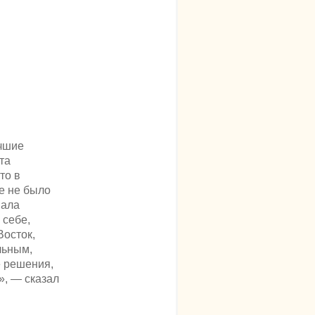
чшие
та
то в
е не было
вала
 себе,
Восток,
льным,
е решения,
», — сказал