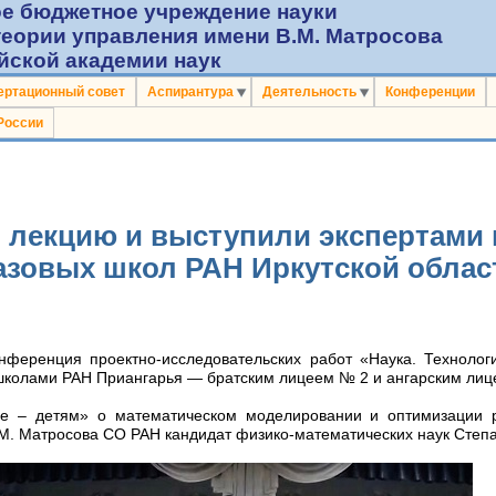
е бюджетное учреждение науки
теории управления имени В.М. Матросова
йской академии наук
ертационный совет
Аспирантура
Деятельность
Конференции
России
 лекцию и выступили экспертами 
зовых школ РАН Иркутской област
онференция проектно-исследовательских работ «Наука. Технолог
школами РАН Приангарья — братским лицеем № 2 и ангарским ли
е – детям» о математическом моделировании и оптимизации р
 М. Матросова СО РАН кандидат физико-математических наук Степ