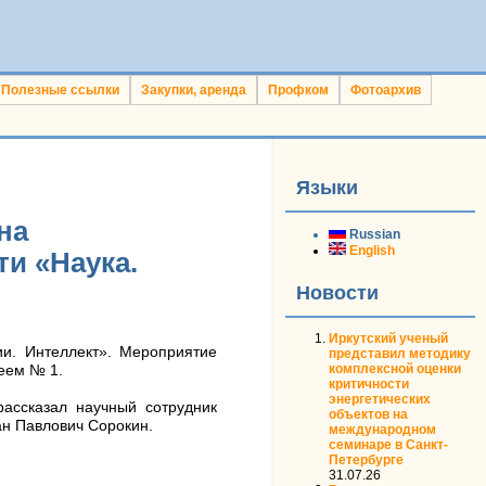
Полезные ссылки
Закупки, аренда
Профком
Фотоархив
Языки
на
Russian
English
и «Наука.
Новости
Иркутский ученый
ии. Интеллект». Мероприятие
представил методику
комплексной оценки
цеем № 1.
критичности
энергетических
ассказал научный сотрудник
объектов на
ан Павлович Сорокин.
международном
семинаре в Санкт-
Петербурге
31.07.26