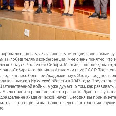
рировали свои самые лучшие компетенции, свои самые лу
ами и победителями конференции. Мне очень приятно, что э
ской науки Восточной Сибири. Многие, наверное, знают, ч
осточно-Сибирского филиала Академии наук СССР. Тогда ещ
о подчинялись большой Академии наук. Этому предшество
ительных сил Иркутской области в 1947 году. Представьте
 Отечественной войны, а уже думали о том, как развивать 
. Было принято решение, что это развитие будет поступате
дразделение академической науки. Сегодня вы принимает
льтаты — это первый шаг вашего серьезного занятия наукой
ве.