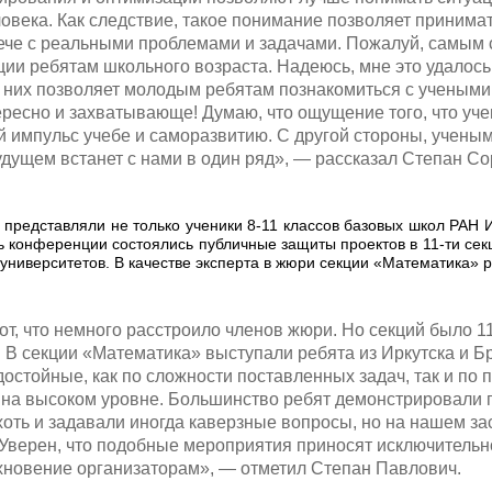
ловека. Как следствие, такое понимание позволяет принима
ече с реальными проблемами и задачами. Пожалуй, самым
ции ребятам школьного возраста. Надеюсь, мне это удалось
 них позволяет молодым ребятам познакомиться с учеными 
тересно и захватывающе! Думаю, что ощущение того, что уч
 импульс учебе и саморазвитию. С другой стороны, учены
удущем встанет с нами в один ряд», — рассказал Степан Со
редставляли не только ученики 8-11 классов базовых школ РАН Ир
 конференции состоялись публичные защиты проектов в 11-ти се
 университетов. В качестве эксперта в жюри секции «Математика» 
от, что немного расстроило членов жюри. Но секций было 11
 В секции «Математика» выступали ребята из Иркутска и Бр
достойные, как по сложности поставленных задач, так и по
 на высоком уровне. Большинство ребят демонстрировали
хоть и задавали иногда каверзные вопросы, но на нашем з
Уверен, что подобные мероприятия приносят исключительн
охновение организаторам», — отметил Степан Павлович.