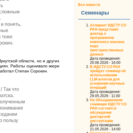
Все новости
ть
 сложным
Семинары
.
и понять,
Аспирант ИДСТУ СО
РАН представит
еные
доклад о
м тоже
программном
комплексе анализа
рокин.
кода
пространственных
данных
Дата проведения:
кутской области, но и других
20.06.2026 - 16:00
кциях. Работы оценивало жюри
В ИДСТУ СО РАН
пройдет семинар об
работал Степан Сорокин.
использовании
LLM‑агентов для
ускорения научных
итераций
! Так что
Дата проведения:
атска.
29.05.2026 - 11:00
На Объединенном
 полученным
семинаре ИДСТУ СО
 понимание
РАН состоится
обсуждение
аседании
докторской
о пользу
диссертации
Дата проведения:
21.05.2026 - 14:00