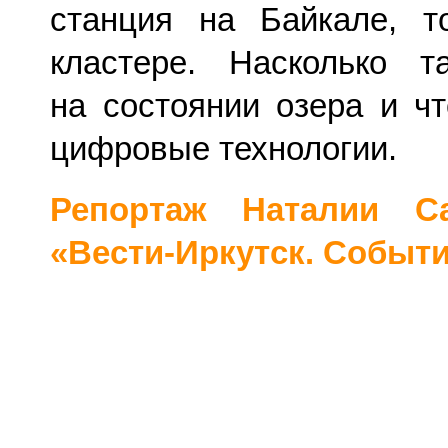
станция на Байкале, 
кластере. Насколько 
на состоянии озера и ч
цифровые технологии.
Репортаж Наталии С
«Вести-Иркутск. Событ
<iframe src="https:
oid=-35929536&id=45626
width="640" height
allowfullscreen="1" allo