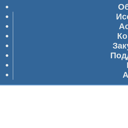
Об
Ис
А
Ко
Зак
Под
А