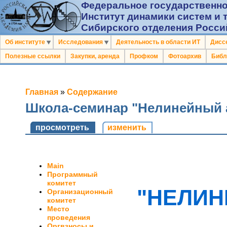
Федеральное государственно
Институт динамики систем и 
Сибирского отделения Росси
Об институте
Исследования
Деятельность в области ИТ
Дисс
Полезные ссылки
Закупки, аренда
Профком
Фотоархив
Библ
Главная
»
Содержание
Школа-семинар "Нелинейный а
просмотреть
изменить
Main
Программный
комитет
"НЕЛИН
Организационный
комитет
Место
проведения
Оргвзносы и