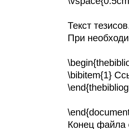
\vspace{0.5cm
Текст тезисов
При необходи
\begin{thebibl
\bibitem{1} С
\end{thebiblio
\end{document
Конец файла 