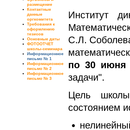
размещение
Контактные
Институт д
данные
оргкомитета
Требования к
Математическ
оформлению
тезисов
С.Л. Соболев
Основные даты
ФОТООТЧЕТ
школы-семинара
математическ
Информационное
письмо № 1
по 30 июня
Информационное
письмо № 2
Информационное
задачи".
письмо № 3
Цель школы
состоянием и
нелинейный