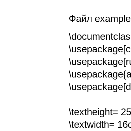
Файл example.
\documentclass
\usepackage[c
\usepackage[r
\usepackage{
\usepackage[d
\textheight= 2
\textwidth= 1