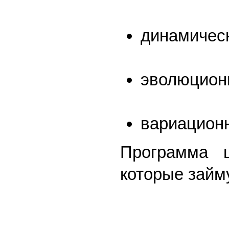
динамичес
эволюционн
вариационн
Программа ш
которые займ