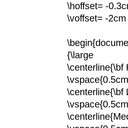
\hoffset= -0.3
\voffset= -2cm
\begin{docume
{\large
\centerline{
\vspace{0.5cm
\centerline{\
\vspace{0.5cm
\centerline{Ме