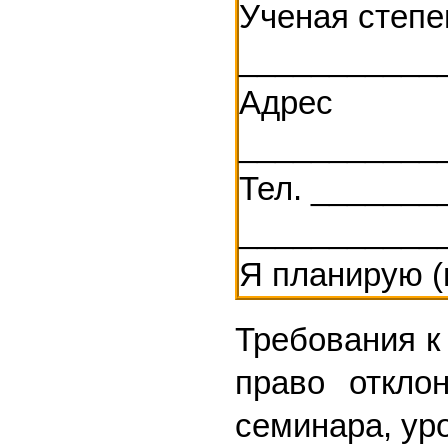
Ученая степе
___________
Адрес
___________
Тел. _______
___________
Я планирую (
Требования к
право откло
семинара, ур